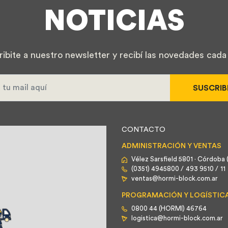
NOTICIAS
ribite a nuestro newsletter y recibí las novedades cada
SUSCRIB
CONTACTO
ADMINISTRACIÓN Y VENTAS
Vélez Sarsfield 5801 · Córdoba 
(0351) 4945800 /
493 9510 /
11
ventas@hormi-block.com.ar
PROGRAMACIÓN Y LOGÍSTIC
0800 44 (HORMI) 46764
logistica@hormi-block.com.ar