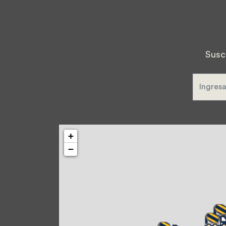
Susc
+
−